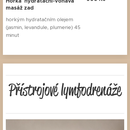
Horká hydratační-voňavá
masáž zad
horkým hydratačním olejem
(jasmin, levandule, plumerie) 45
minut
Přístrojové lymfodrenáže