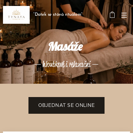
“Dotek se stává rituálem” 🤍
Masáže
hloubkové i relaxační
OBJEDNAT SE ONLINE